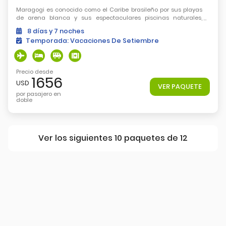
Maragogi es conocido como el Caribe brasileño por sus playas
de arena blanca y sus espectaculares piscinas naturales,
ideales para practicar deportes acuáticos.
8
días
y 7
noches
Temporada:
Vacaciones De Setiembre
Precio desde
1656
USD
VER PAQUETE
por pasajero en
doble
Ver los siguientes 10 paquetes de
12