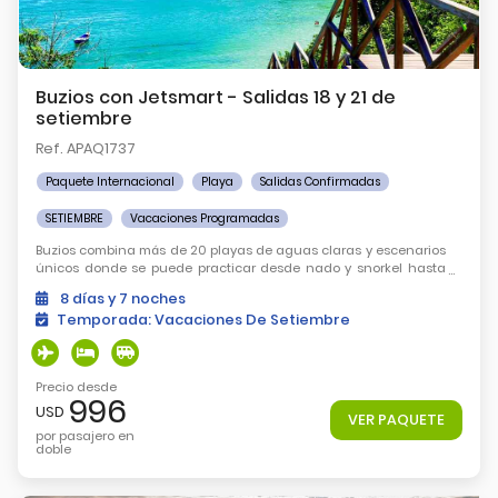
Buzios con Jetsmart - Salidas 18 y 21 de
setiembre
Ref. APAQ1737
Paquete Internacional
Playa
Salidas Confirmadas
SETIEMBRE
Vacaciones Programadas
Buzios combina más de 20 playas de aguas claras y escenarios
únicos donde se puede practicar desde nado y snorkel hasta
deportes acuáticos, así como paseos náuticos por la península.
8
días
y 7
noches
Temporada:
Vacaciones De Setiembre
Precio desde
996
USD
VER PAQUETE
por pasajero en
doble