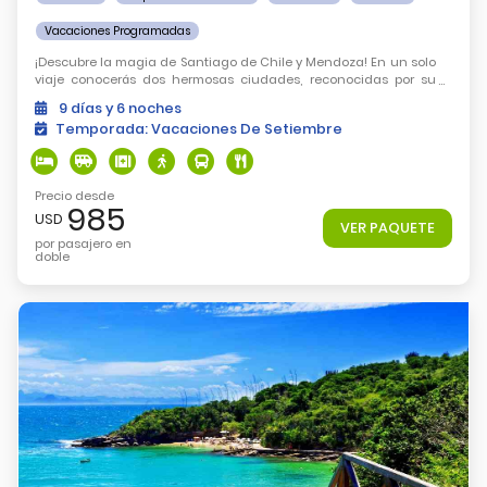
Vacaciones Programadas
¡Descubre la magia de Santiago de Chile y Mendoza! En un solo
viaje conocerás dos hermosas ciudades, reconocidas por su
excelente gastronomía ¿Vamos?
9
días
y 6
noches
Temporada:
Vacaciones De Setiembre
Precio desde
985
USD
VER PAQUETE
por pasajero en
doble