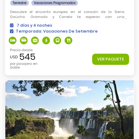
Terrestre
Vacaciones Programadas
Descubre el encanto europeo en el corazón de la Sierra
Gaúcha. Gramado y Canela te esperan con una
infraestructura de primer nivel, combinando arquitectura
7
días
y 4
noches
bávara y paisajes naturales que no te puedes perder.
Temporada:
Vacaciones De Setiembre
Precio desde
545
USD
VER PAQUETE
por pasajero en
doble