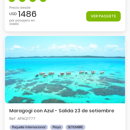
Precio desde
1486
USD
VER PAQUETE
por pasajero en
doble
Maragogi con Azul - Salida 23 de setiembre
Ref. APAQ1777
Paquete Internacional
Playa
SETIEMBRE