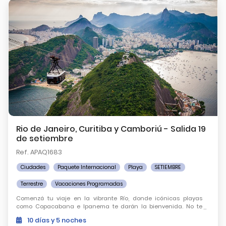
Rio de Janeiro, Curitiba y Camboriú - Salida 19
de setiembre
Ref. APAQ1683
Ciudades
Paquete Internacional
Playa
SETIEMBRE
Terrestre
Vacaciones Programadas
Comenzá tu viaje en la vibrante Río, donde icónicas playas
como Copacabana e Ipanema te darán la bienvenida. No te
pierdas el encanto de Curitiba y las playas paradisíacas de
10
días
y 5
noches
Camboriú.