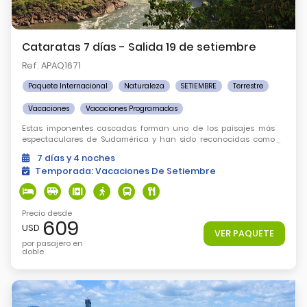
Cataratas 7 días - Salida 19 de setiembre
Ref. APAQ1671
Paquete Internacional
Naturaleza
SETIEMBRE
Terrestre
Vacaciones
Vacaciones Programadas
Estas imponentes cascadas forman uno de los paisajes más
espectaculares de Sudamérica y han sido reconocidas como
una de las Nuevas Siete Maravillas Naturales del Mundo.
7
días
y 4
noches
Temporada:
Vacaciones De Setiembre
Precio desde
609
USD
VER PAQUETE
por pasajero en
doble