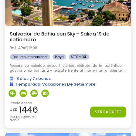
Salvador de Bahía con Sky - Salida 19 de
setiembre
Ref. APAQ1806
Paquete Internacional
Playa
SETIEMBRE
Recorre su colorido casco histórico, disfruta de la auténtica
gastronomía bahiana y relájate frente al mar en un ambiente
lleno de música, alegría y tradición.
8
días
y 7
noches
Temporada:
Vacaciones De Setiembre
Precio desde
1446
USD
VER PAQUETE
por pasajero en
doble