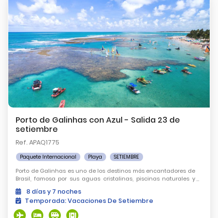
Porto de Galinhas con Azul - Salida 23 de
setiembre
Ref. APAQ1775
Paquete Internacional
Playa
SETIEMBRE
Porto de Galinhas es uno de los destinos más encantadores de
Brasil, famosa por sus aguas cristalinas, piscinas naturales y
playas de ensueño en las que vas a querer quedarte.
8
días
y 7
noches
Temporada:
Vacaciones De Setiembre