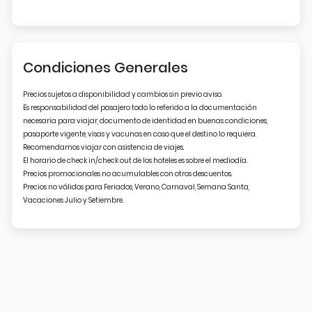
Condiciones Generales
Precios sujetos a disponibilidad y cambios sin previo aviso.
Es responsabilidad del pasajero todo lo referido a la documentación
necesaria para viajar, documento de identidad en buenas condiciones,
pasaporte vigente, visas y vacunas en caso que el destino lo requiera.
Recomendamos viajar con asistencia de viajes.
El horario de check in/check out de los hoteles es sobre el mediodía.
Precios promocionales no acumulables con otros descuentos.
Precios no válidos para Feriados, Verano, Carnaval, Semana Santa,
Vacaciones Julio y Setiembre.